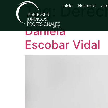
Tag:
Derec
Inicio
Nosotros
Jur
Daniela
Escobar Vidal