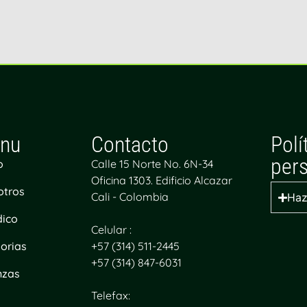
nu
Contacto
Polí
per
o
Calle 15 Norte No. 6N-34
Oficina 1303. Edificio Alcazar
otros
Cali - Colombia
Haz
dico
Celular :
orias
+57 (314) 511-2445
+57 (314) 847-6031
nzas
Telefax:
g